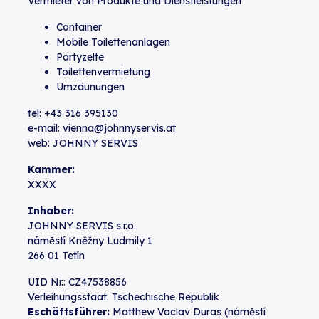
Vermieter von Produkte und Dienstleistungen
Container
Mobile Toilettenanlagen
Partyzelte
Toilettenvermietung
Umzäunungen
tel:
+43 316 395130
e-mail:
vienna@johnnyservis.at
web:
JOHNNY SERVIS
Kammer:
XXXX
Inhaber:
JOHNNY SERVIS s.r.o.
náměstí Kněžny Ludmily 1
266 01 Tetín
UID Nr.: CZ47538856
Verleihungsstaat: Tschechische Republik
Eschäftsführer:
Matthew Vaclav Duras (náměstí